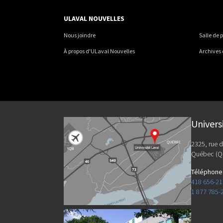
ULAVAL NOUVELLES
Nous joindre
Salle de 
À propos d'ULaval Nouvelles
Archives
Univers
2325, rue d
Québec (Q
Téléphone
418 656-2
1 877 785-