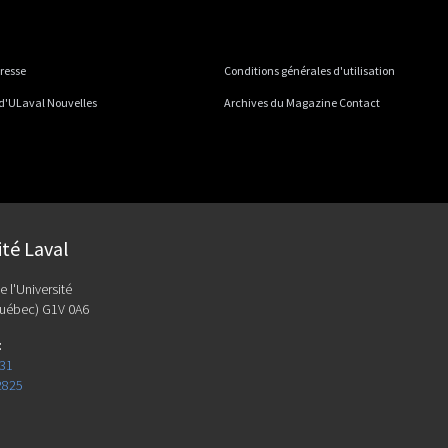
presse
Conditions générales d'utilisation
 d'ULaval Nouvelles
Archives du Magazine Contact
ité Laval
e l'Université
uébec) G1V 0A6
:
131
2825