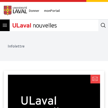
Donner
monPortail
Open menu
Se
Infolettre