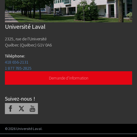
Université Laval
2325, rue de l'Université
Québec (Québec) G1V 0A6
Téléphone
:
418 656-2131
1 877 785-2825
Demande d'information
Suivez-nous
!
Facebook
X
Youtube
©
2026
Université Laval.