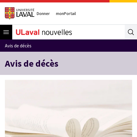
Donner
monPortail
Open menu
Se
Avis de décès
Avis de décès