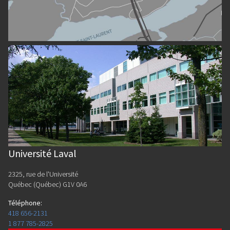
Université Laval
2325, rue de l'Université
Québec (Québec) G1V 0A6
Téléphone
:
418 656-2131
1 877 785-2825