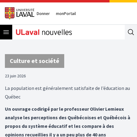
Donner
monPortail
Open menu
Se
Culture et société
23 juin 2026
La population est généralement satisfaite de l’éducation au
Québec
Un ouvrage codirigé par le professeur Olivier Lemieux
analyse les perceptions des Québécoises et Québécois à
propos du système éducatif et les compare à des
opinions recueillies il y a un peu plus de 40 ans