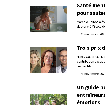
Santé menta
pour soute
Marcelo Balboa a éva
doctorat à l'École d
—
25 novembre 202
Trois prix 
Nancy Gaudreau, Mél
contribution except
respectifs
—
21 novembre 202
Un guide po
entraîneurs
émotions