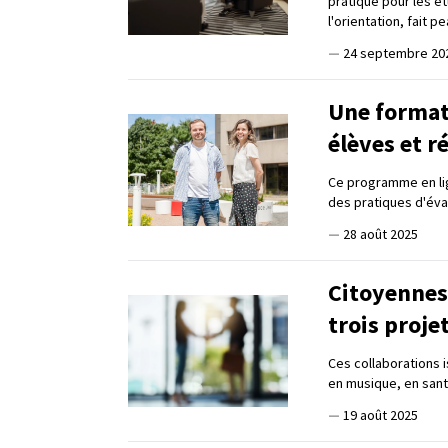
pratique pour les ét
l'orientation, fait 
—
24 septembre 20
Une formati
élèves et r
Ce programme en lig
des pratiques d'éva
—
28 août 2025
Citoyennes 
trois proje
Ces collaborations 
en musique, en sant
—
19 août 2025