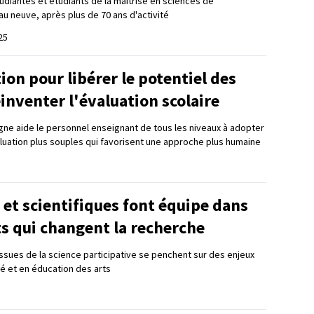
udiantes et étudiants de la maîtrise en sciences de
peau neuve, après plus de 70 ans d'activité
25
on pour libérer le potentiel des
éinventer l'évaluation scolaire
ne aide le personnel enseignant de tous les niveaux à adopter
luation plus souples qui favorisent une approche plus humaine
et scientifiques font équipe dans
ts qui changent la recherche
issues de la science participative se penchent sur des enjeux
é et en éducation des arts