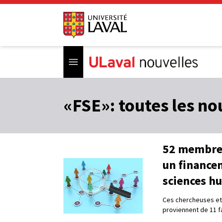
Open menu
«FSE»: toutes les no
52 membres
un finance
sciences h
Ces chercheuses et 
proviennent de 11 f