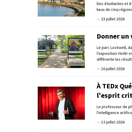
Des étudiantes et ét
lieux de cinq régio
—
23 juillet 2026
Donner un 
Le parc Lockwell, da
l’exposition
Vieillir
différente les résul
—
16 juillet 2026
À TEDx Québ
l'esprit cri
Le professeur de phi
l'intelligence artif
—
13 juillet 2026