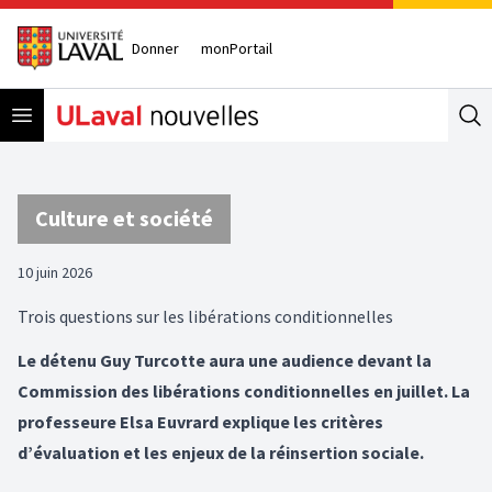
Donner
monPortail
Open menu
Se
Culture et société
10 juin 2026
Trois questions sur les libérations conditionnelles
Le détenu Guy Turcotte aura une audience devant la
Commission des libérations conditionnelles en juillet. La
professeure Elsa Euvrard explique les critères
d’évaluation et les enjeux de la réinsertion sociale.