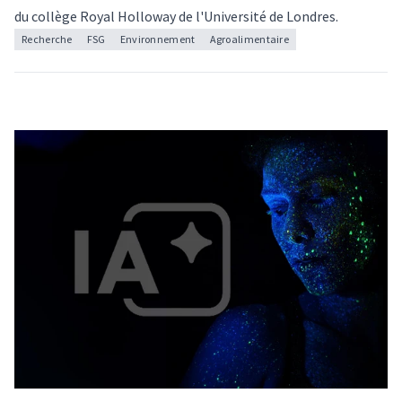
du collège Royal Holloway de l'Université de Londres.
Recherche
FSG
Environnement
Agroalimentaire