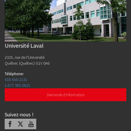
Université Laval
2325, rue de l'Université
Québec (Québec) G1V 0A6
Téléphone
:
418 656-2131
1 877 785-2825
Demande d'information
Suivez-nous
!
Facebook
X
Youtube