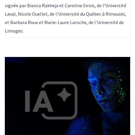
signée par Bianca Rakheja et Caroline Sirois, de l'Université
Laval, Nicole Ouellet, de l'Université du Québec à Rimouski,
et Barbara Roux et Marie-Laure Laroche, de l'Université de
Limoges.