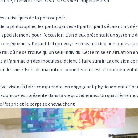
d'elle, l'œuvre tissée
L'état de nature
d'Angela Marsh.
s artistiques de la philosophie
 la philosophie, les participantes et participants étaient invités 
s spécialement pour l'occasion. L'un d'eux présentait un système d
de conséquences. Devant le tramway se trouvent cinq personnes qui 
e rail où ne se trouve qu'un seul individu. Cette mise en situation e
 à l'animation des modules aidaient à faire surgir. La décision de 
 des vies? Faire du mal intentionnellement est-il moralement di
Silva, visent à faire comprendre, en engageant physiquement et pe
sophique est présente dans la vie quotidienne.» Un quatrième modu
e l'esprit et le corps se chevauchent.