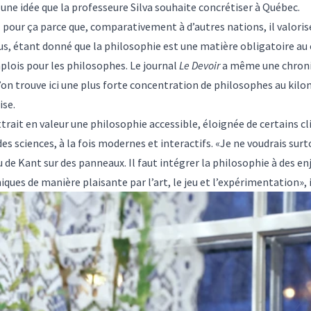
ne idée que la professeure Silva souhaite concrétiser à Québec.
l pour ça parce que, comparativement à d’autres nations, il valorise
plus, étant donné que la philosophie est une matière obligatoire au
emplois pour les philosophes. Le journal
Le Devoir
a même une chroniq
qu’on trouve ici une plus forte concentration de philosophes au kilo
ise.
rait en valeur une philosophie accessible, éloignée de certains 
des sciences, à la fois modernes et interactifs. «Je ne voudrais sur
u de Kant sur des panneaux. Il faut intégrer la philosophie à des en
ques de manière plaisante par l’art, le jeu et l’expérimentation», i