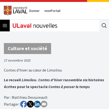
Donner
monPortail
Open menu
Se
Culture et société
27 novembre 2025
Contes d'hiver au cœur de Limoilou
Le recueil
Limoilou. Contes d'hiver
rassemble six histoires
écrites pour le spectacle
Contes à passer le temps
Par
:
Matthieu Dessureault
Partager :