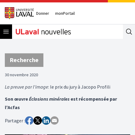
Donner
monPortail
Open menu
Se
Recherche
30 novembre 2020
La preuve par l'image
: le prix du jury à Jacopo Profili
Son œuvre
Éclosions minérales
est récompensée par
l'Acfas
Partager :