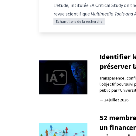
L’étude, intitulée «A Critical Study on
revue scientifique
Multimedia Tools and 
Échantillons de la recherche
Identifier 
préserver l
Transparence, confia
l'objectif poursuivi
public par l'Universi
—
24 juillet 2026
52 membres
un finance