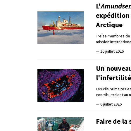
L'
Amundse
expédition 
Arctique
Treize membres de l
mission internation
—
10 juillet 2026
Un nouveau
l'infertili
Les cils primaires 
contribueraient au m
—
6 juillet 2026
Faire de la