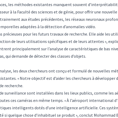
ces, les méthodes existantes manquent souvent d’interprétabilit
eur à la Faculté des sciences et de génie, pour offrir une nouvelle
ntrairement aux études précédentes, les réseaux neuronaux profon
temporelles adaptées à la détection d’anomalies vidéo.
 précieuses pour les futurs travaux de recherche. Elle aide les utili
ction de leurs utilisations spécifiques et de leurs attentes », e
rent principalement sur l’analyse de caractéristiques de bas nivea
as, qui demande de détecter des classes d’objets.
analyse, les deux chercheurs ont conçu et formulé de nouvelles mé
istantes. « Notre objectif est d’aider les chercheurs à développe
e de recherche.
 de surveillance sont installées dans les lieux publics, comme les
toutes ces caméras en même temps. « À l’aéroport international d’Is
ques intelligents dotés d’une intelligence artificielle. Ces syst
rité si quelque chose d’inhabituel se produit », conclut Mohammad