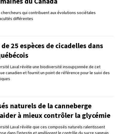
umaines du Canada
chercheurs qui contribuent aux évolutions sociétales
acultés différentes
de 25 espèces de cicadelles dans
québécois
ersité Laval révèle une biodiversité insoupçonnée de cet
que canadien et fournit un point de référence pour le suivi des
tiques
és naturels de la canneberge
aider à mieux contrôler la glycémie
ersité Laval révèle que ces composés naturels ralentissent
ose dans l'intestin et améliorent le contrôle du sucre sanguin