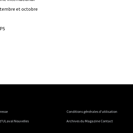
ptembre et octobre
EPS
presse
Conditions générales d'utilisation
 d'ULaval Nouvelles
Archives du Magazine Contact