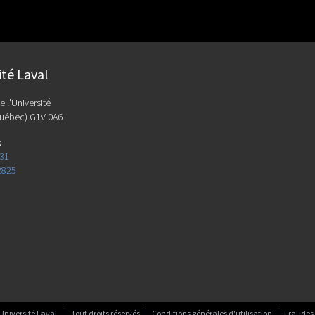
ité Laval
e l'Université
uébec) G1V 0A6
:
131
2825
Université Laval.
Tout droits réservés
Conditions générales d'utilisation
Fraudes 