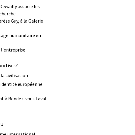
Dewailly associe les
echerche
rèse Guy, à la Galerie
stage humanitaire en
 l'entreprise
portives?
a civilisation
l'identité européenne
nt à Rendez-vous Laval,
AU
sme international