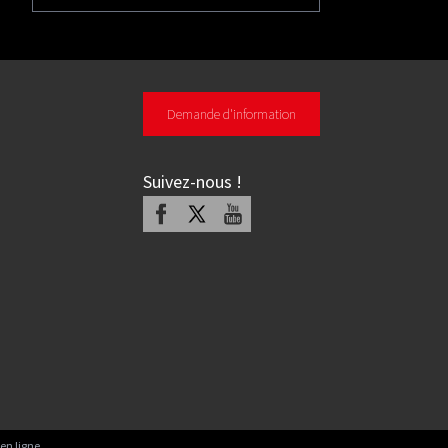
Demande d'information
Suivez-nous
!
Facebook
X
Youtube
en ligne