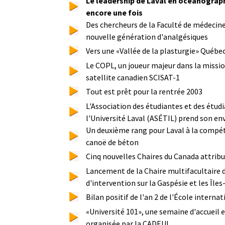
Le leadership de Laval en océanograp
encore une fois
Des chercheurs de la Faculté de médecine
nouvelle génération d'analgésiques
Vers une «Vallée de la plasturgie» Québ
Le COPL, un joueur majeur dans la missio
satellite canadien SCISAT-1
Tout est prêt pour la rentrée 2003
L'Association des étudiantes et des étud
l'Université Laval (ASÉTIL) prend son en
Un deuxième rang pour Laval à la compét
canoë de béton
Cinq nouvelles Chaires du Canada attribu
Lancement de la Chaire multifacultaire 
d'intervention sur la Gaspésie et les Île
Bilan positif de l'an 2 de l'École interna
«Université 101», une semaine d'accueil 
organisée par la CADEUL