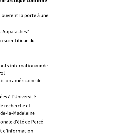
hie arctique confirmé
 ouvrent la porte à une
ec-Appalaches?
n scientifique du
iants internationaux de
vol
ition américaine de
ées à l'Université
de recherche et
s-de-la-Madeleine
tionale d'été de Percé
et d'information