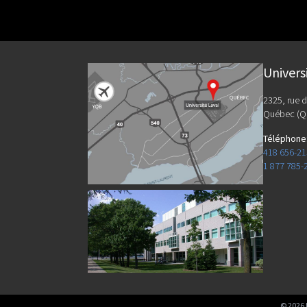
Univers
2325, rue d
Québec (Q
Téléphone
418 656-2
1 877 785-
©
2026