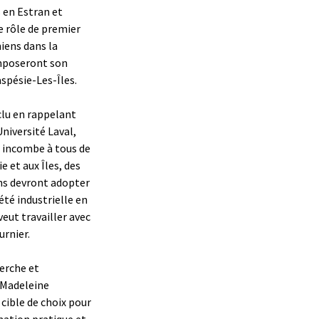
 en Estran et
e rôle de premier
iens dans la
omposeront son
aspésie-Les-Îles.
clu en rappelant
Université Laval,
us incombe à tous de
e et aux Îles, des
ns devront adopter
été industrielle en
veut travailler avec
urnier.
herche et
a-Madeleine
ible de choix pour
rmation pratique et