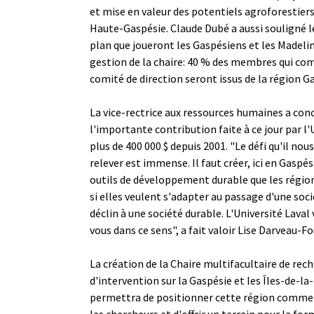
et mise en valeur des potentiels agroforestiers
Haute-Gaspésie. Claude Dubé a aussi souligné l
plan que joueront les Gaspésiens et les Madelin
gestion de la chaire: 40 % des membres qui c
comité de direction seront issus de la région G
La vice-rectrice aux ressources humaines a con
l'importante contribution faite à ce jour par l'
plus de 400 000 $ depuis 2001. "Le défi qu'il no
relever est immense. Il faut créer, ici en Gaspési
outils de développement durable que les régio
si elles veulent s'adapter au passage d'une soci
déclin à une société durable. L'Université Laval 
vous dans ce sens", a fait valoir Lise Darveau-Fo
La création de la Chaire multifacultaire de rec
d'intervention sur la Gaspésie et les Îles-de-l
permettra de positionner cette région comme c
les chercheurs et d'offrir un terrain pour la fo