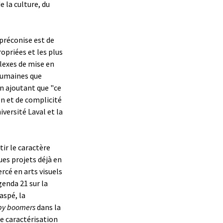
e la culture, du
 préconise est de
opriées et les plus
lexes de mise en
 humaines que
en ajoutant que "ce
on et de complicité
iversité Laval et la
tir le caractère
ues projets déjà en
rcé en arts visuels
genda 21 sur la
aspé, la
y boomers
dans la
de caractérisation