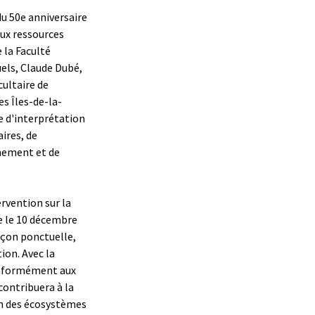
 du 50e anniversaire
 aux ressources
 la Faculté
els, Claude Dubé,
ultaire de
es Îles-de-la-
e d'interprétation
ires, de
rnement et de
ervention sur la
ée le 10 décembre
façon ponctuelle,
ion. Avec la
onformément aux
contribuera à la
on des écosystèmes