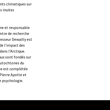
nts climatiques sur
s inuites
ine et responsable
entre de recherche
fesseur Dewailly est
de l'impact des
ans l'Arctique.
aux sont fondés sur
autochtones du
pe est complétée
Pierre Ayotte et
de psychologie.