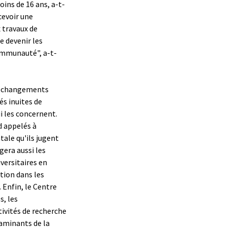
ins de 16 ans, a-t-
cevoir une
 travaux de
e devenir les
communauté", a-t-
les changements
 inuites de
i les concernent.
 appelés à
tale qu'ils jugent
gera aussi les
iversitaires en
ation dans les
 Enfin, le Centre
s, les
tivités de recherche
taminants de la