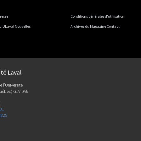
presse
Conditions générales d'utilisation
 d'ULaval Nouvelles
Archives du Magazine Contact
ité Laval
e l'Université
uébec) G1V 0A6
:
131
2825