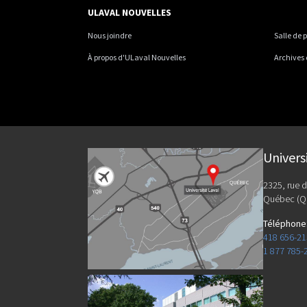
ULAVAL NOUVELLES
Nous joindre
Salle de 
À propos d'ULaval Nouvelles
Archives
Univers
2325, rue d
Québec (Q
Téléphone
418 656-2
1 877 785-