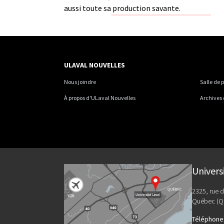
aussi toute sa production savante.
ULAVAL NOUVELLES
Nous joindre
Salle de 
À propos d'ULaval Nouvelles
Archives
Univers
2325, rue d
Québec (Q
Téléphone