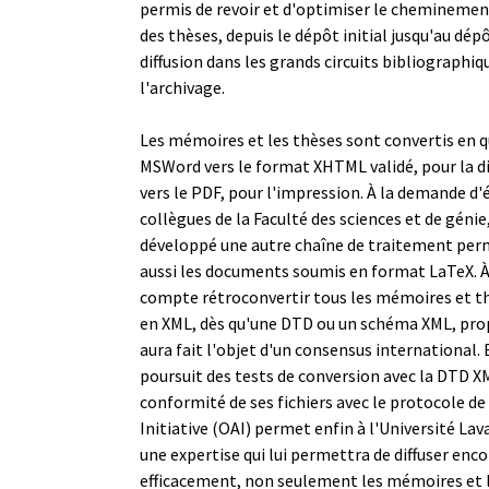
permis de revoir et d'optimiser le chemineme
des thèses, depuis le dépôt initial jusqu'au dépôt
diffusion dans les grands circuits bibliographiq
l'archivage.
Les mémoires et les thèses sont convertis en 
MSWord vers le format XHTML validé, pour la dif
vers le PDF, pour l'impression. À la demande d'
collègues de la Faculté des sciences et de géni
développé une autre chaîne de traitement per
aussi les documents soumis en format LaTeX. 
compte rétroconvertir tous les mémoires et t
en XML, dès qu'une DTD ou un schéma XML, prop
aura fait l'objet d'un consensus international.
poursuit des tests de conversion avec la DTD 
conformité de ses fichiers avec le protocole de
Initiative (OAI) permet enfin à l'Université La
une expertise qui lui permettra de diffuser enco
efficacement, non seulement les mémoires et l