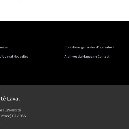
presse
Conditions générales d'utilisation
 d'ULaval Nouvelles
Archives du Magazine Contact
ité Laval
e l'Université
uébec) G1V 0A6
: