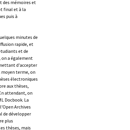
nt des mémoires et
 final et à la
ues puis à
quelques minutes de
fusion rapide, et
étudiants et de
e, on a également
mettant d'accepter
À moyen terme, on
hèses électroniques
re aux thèses,
 En attendant, on
XML Docbook. La
 l'Open Archives
val de développer
re plus
es thèses, mais