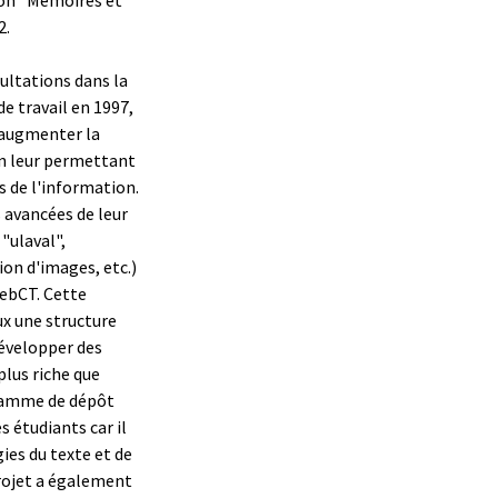
2.
sultations dans la
 travail en 1997,
d'augmenter la
en leur permettant
es de l'information.
s avancées de leur
 "ulaval",
ion d'images, etc.)
WebCT. Cette
ux une structure
évelopper des
plus riche que
gramme de dépôt
s étudiants car il
ies du texte et de
projet a également