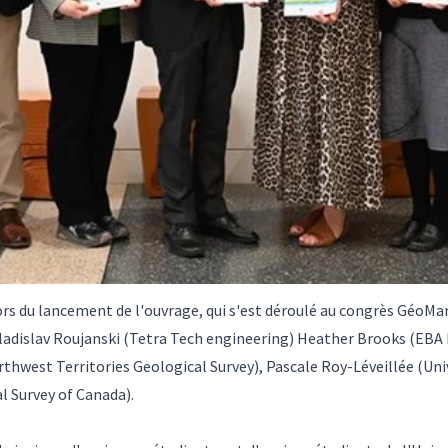
rs du lancement de l'ouvrage, qui s'est déroulé au congrès GéoMan
Vladislav Roujanski (Tetra Tech engineering) Heather Brooks (EBA
rthwest Territories Geological Survey), Pascale Roy-Léveillée (Un
l Survey of Canada).