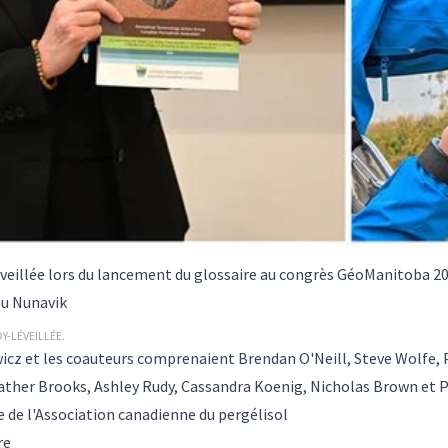
veillée lors du lancement du glossaire au congrès GéoManitoba 202
au Nunavik
Y-LÉVEILLÉE.
wicz et les coauteurs comprenaient Brendan O'Neill, Steve Wolfe, P
ather Brooks, Ashley Rudy, Cassandra Koenig, Nicholas Brown et P
te de l'Association canadienne du pergélisol
re