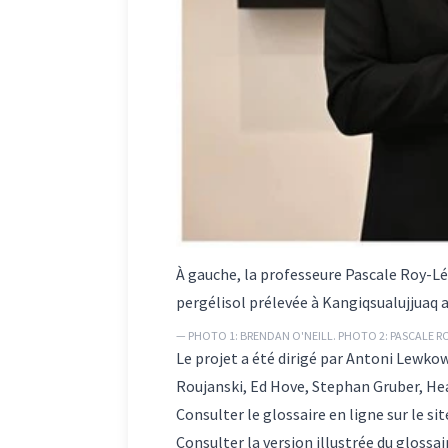
À gauche, la professeure Pascale Roy-Lé
pergélisol prélevée à Kangiqsualujjuaq 
— PHOTO 1: BRENDAN O'NEILL. PHOTO 2: PASCALE RO
Le projet a été dirigé par Antoni Lewko
Roujanski, Ed Hove, Stephan Gruber, He
Consulter le glossaire en ligne
sur le si
Consulter la version illustrée du glossai