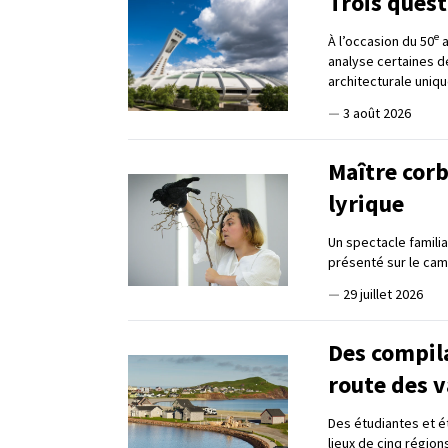
Trois ques
e
À l’occasion du 50
a
analyse certaines d
architecturale uniqu
—
3 août 2026
Maître corb
lyrique
Un spectacle familia
présenté sur le cam
—
29 juillet 2026
Des compil
route des 
Des étudiantes et ét
lieux de cinq régio