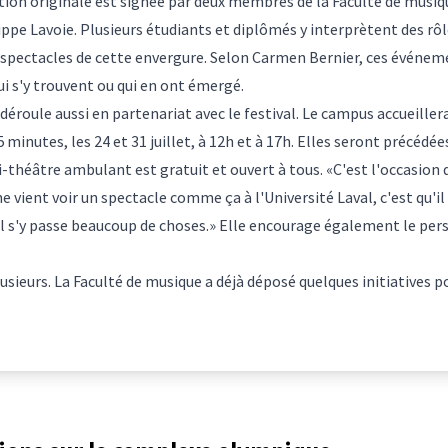
tion originale est signée par deux membres de la Faculté de musiqu
ippe Lavoie. Plusieurs étudiants et diplômés y interprètent des rôle
ctacles de cette envergure. Selon Carmen Bernier, ces événemen
ui s'y trouvent ou qui en ont émergé.
déroule aussi en partenariat avec le festival. Le campus accueiller
 minutes, les 24 et 31 juillet, à 12h et à 17h. Elles seront précédé
-théâtre ambulant est gratuit et ouvert à tous. «C'est l'occasion d
vient voir un spectacle comme ça à l'Université Laval, c'est qu'il 
il s'y passe beaucoup de choses.» Elle encourage également le pers
lusieurs. La Faculté de musique a déjà déposé quelques initiatives 