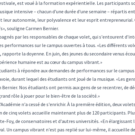
stivale, est voué à la formation expérientielle. Les participants s
usique intensive – chacun d'une durée d'une semaine – répartis entr
t leur autonomie, leur polyvalence et leur esprit entrepreneuria
fs», souligne Carmen Bernier.
agnés par les responsables de chaque volet, qui s'entourent d'int
es performances sur le campus ouvertes à tous. «Les différents vol
, rapporte la doyenne. En juin, des jeunes du secondaire venus éco
xpérience humaine est au cœur du campus vibrant.»
étudiants à répondre aux demandes de performances sur le campus 
avoie, durant lequel des étudiants ont joué de la musique. «Les ge
 Bernier. Nos étudiants ont permis aux gens de se recentrer, de d
grand rôle à jouer pour le bien-être de la société.»
Académie n'a cessé de s'enrichir. À la première édition, deux volet
de cinq volets accueille maintenant plus de 120 participants. Plus
-Foy, de conservatoires et d'autres universités. «En élargissant l'
val. Un campus vibrant n'est pas replié sur lui-même, il accueille d