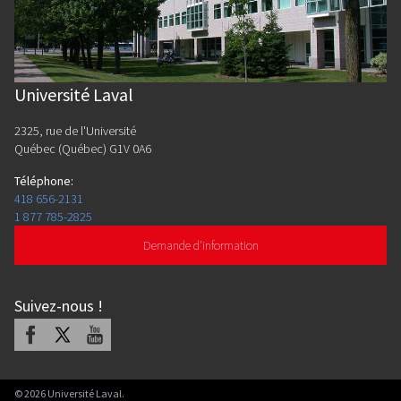
Université Laval
2325, rue de l'Université
Québec (Québec) G1V 0A6
Téléphone
:
418 656-2131
1 877 785-2825
Demande d'information
Suivez-nous
!
Facebook
X
Youtube
©
2026
Université Laval.