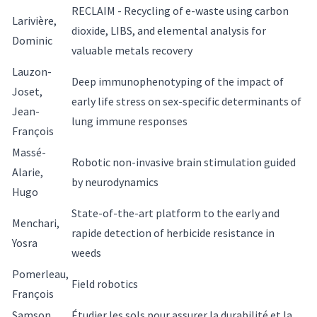
RECLAIM - Recycling of e-waste using carbon
Larivière,
dioxide, LIBS, and elemental analysis for
Dominic
valuable metals recovery
Lauzon-
Deep immunophenotyping of the impact of
Joset,
early life stress on sex-specific determinants of
Jean-
lung immune responses
François
Massé-
Robotic non-invasive brain stimulation guided
Alarie,
by neurodynamics
Hugo
State-of-the-art platform to the early and
Menchari,
rapide detection of herbicide resistance in
Yosra
weeds
Pomerleau,
Field robotics
François
Samson,
Étudier les sols pour assurer la durabilité et la