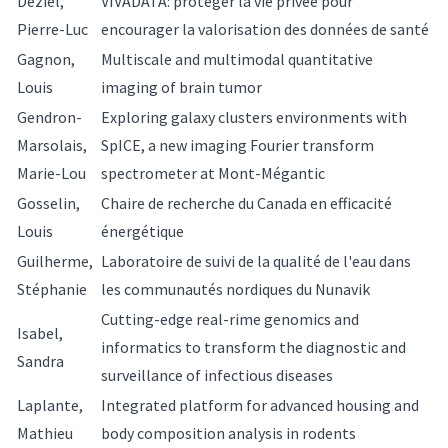
Déziel,
VIVADATA: protéger la vie privée pour
Pierre-Luc
encourager la valorisation des données de santé
Gagnon,
Multiscale and multimodal quantitative
Louis
imaging of brain tumor
Gendron-
Exploring galaxy clusters environments with
Marsolais,
SpICE, a new imaging Fourier transform
Marie-Lou
spectrometer at Mont-Mégantic
Gosselin,
Chaire de recherche du Canada en efficacité
Louis
énergétique
Guilherme,
Laboratoire de suivi de la qualité de l'eau dans
Stéphanie
les communautés nordiques du Nunavik
Cutting-edge real-rime genomics and
Isabel,
informatics to transform the diagnostic and
Sandra
surveillance of infectious diseases
Laplante,
Integrated platform for advanced housing and
Mathieu
body composition analysis in rodents