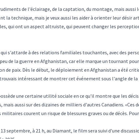
udiments de l'éclairage, de la captation, du montage, mais aussi l
nt la technique, mais je veux aussi les aider à orienter leur désir ar
tiles, qui ont un aspect altruiste, qui peuvent changer les perception
qui s'attarde à des relations familiales touchantes, avec des per
 peu de la guerre en Afghanistan, car elle marque un tournant pour
n de paix. Dès le début, le déploiement en Afghanistan a été criti
 trouvais intéressant de montrer cet événement sous l'angle de la n
ossède une certaine utilité sociale en ce qu'il montre que les déc
s, mais aussi sur des dizaines de milliers d'autres Canadiens. «Ce
s militaires courent un risque de blessures graves ou de décès. Pour 
3 septembre, à 21 h, au Diamant, le film sera suivi d'une discussio