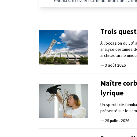
Phénix
sortira en salle au début de l'ann
Trois ques
e
À l’occasion du 50
a
analyse certaines d
architecturale uniqu
—
3 août 2026
Maître corb
lyrique
Un spectacle familia
présenté sur le cam
—
29 juillet 2026