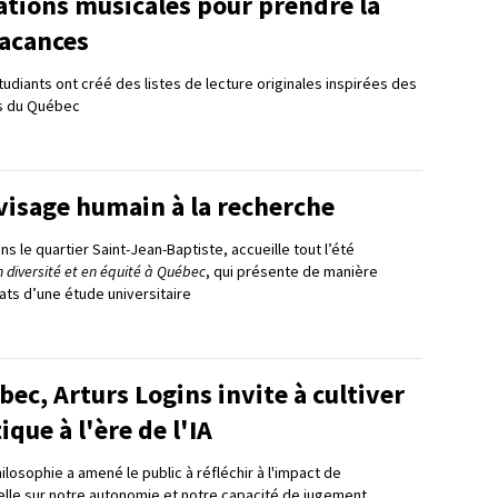
ations musicales pour prendre la
vacances
udiants ont créé des listes de lecture originales inspirées des
ns du Québec
visage humain à la recherche
ns le quartier Saint-Jean-Baptiste, accueille tout l’été
 en diversité et en équité à Québec
, qui présente de manière
tats d’une étude universitaire
ec, Arturs Logins invite à cultiver
tique à l'ère de l'IA
losophie a amené le public à réfléchir à l'impact de
icielle sur notre autonomie et notre capacité de jugement