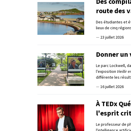
Des compil
route des 
Des étudiantes et ét
lieux de cinq régio
—
23 juillet 2026
Donner un 
Le parc Lockwell, da
l’exposition
Vieillir
différente les résul
—
16 juillet 2026
À TEDx Québ
l'esprit cri
Le professeur de phi
l'intelligence artif