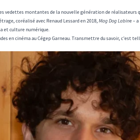
es vedettes montantes de la nouvelle génération de réalisateurs q
étrage, coréalisé avec Renaud Lessard en 2018,
Mag Dog Labin
e – a
a et culture numérique.
des en cinéma au Cégep Garneau. Transmettre du savoir, c'est tel