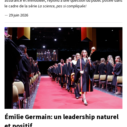
assurance et immobilier, répond à une question du public posée dans
le cadre de la série
La science, pas si compliquée!
—
29 juin 2026
Émilie Germain: un leadership naturel
et positif