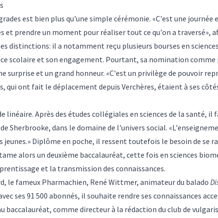
ns
 grades est bien plus qu'une simple cérémonie. «C'est une journée 
 et prendre un moment pour réaliser tout ce qu'on a traversé», af
s distinctions: il a notamment reçu plusieurs bourses en sciences
lence scolaire et son engagement. Pourtant, sa nomination comme 
e surprise et un grand honneur. «C'est un privilège de pouvoir re
, qui ont fait le déplacement depuis Verchères, étaient à ses cô
e linéaire. Après des études collégiales en sciences de la santé, il 
de Sherbrooke, dans le domaine de l'univers social. «L'enseignemen
es jeunes.» Diplôme en poche, il ressent toutefois le besoin de se r
me alors un deuxième baccalauréat, cette fois en sciences biomédi
prentissage et la transmission des connaissances.
d, le fameux Pharmachien, René Wittmer, animateur du balado
Di
avec ses 91 500 abonnés, il souhaite rendre ses connaissances acc
au baccalauréat, comme directeur à la rédaction du club de vulgari