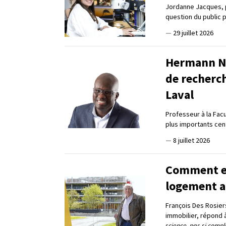
Jordanne Jacques, 
question du public 
—
29 juillet 2026
Hermann Na
de recherc
Laval
Professeur à la Fac
plus importants ce
—
8 juillet 2026
Comment en 
logement a
François Des Rosier
immobilier, répond 
science, pas si compl