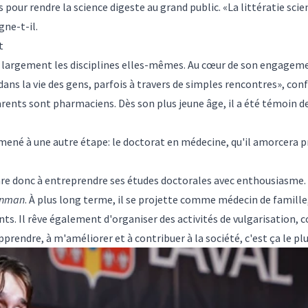
ur rendre la science digeste au grand public. «La littératie scient
gne-t-il.
t
e largement les disciplines elles-mêmes. Au cœur de son engageme
dans la vie des gens, parfois à travers de simples rencontres», conf
rents sont pharmaciens. Dès son plus jeune âge, il a été témoin de
 mené à une autre étape: le doctorat en médecine, qu'il amorcera 
e donc à entreprendre ses études doctorales avec enthousiasme. I
onman
. À plus long terme, il se projette comme médecin de famille
nts. Il rêve également d'organiser des activités de vulgarisation,
pprendre, à m'améliorer et à contribuer à la société, c'est ça le pl