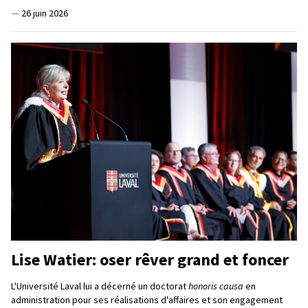
—
26 juin 2026
Lise Watier: oser rêver grand et foncer
L'Université Laval lui a décerné un doctorat
honoris causa
en
administration pour ses réalisations d'affaires et son engagement