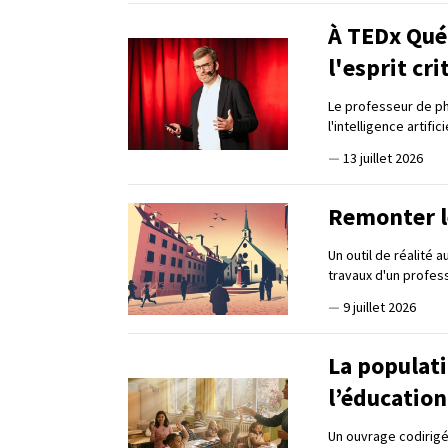
À TEDx Québ
l'esprit cri
Le professeur de phi
l'intelligence artif
—
13 juillet 2026
Remonter l
Un outil de réalité 
travaux d'un profess
—
9 juillet 2026
La populati
l’éducatio
Un ouvrage codirigé