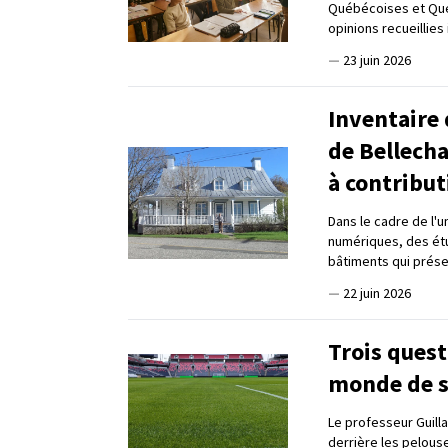
Québécoises et Qué
opinions recueillies 
—
23 juin 2026
Inventaire
de Bellech
à contribut
Dans le cadre de l'u
numériques, des étu
bâtiments qui prése
—
22 juin 2026
Trois quest
monde de s
Le professeur Guill
derrière les pelouse