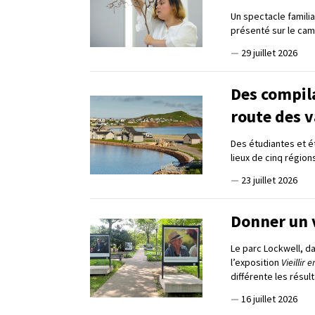
Un spectacle familia
présenté sur le cam
—
29 juillet 2026
Des compil
route des 
Des étudiantes et ét
lieux de cinq régio
—
23 juillet 2026
Donner un 
Le parc Lockwell, da
l’exposition
Vieillir
différente les résul
—
16 juillet 2026