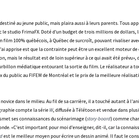
destiné au jeune public, mais plaira aussi à leurs parents. Tous app
c le studio FrimaFX. Doté d'un budget de trois millions de dollars,
re un film 100% québécois, à Québec de surcroît, pouvant rivaliser 
j'ai apprise est que la contrainte peut être un excellent moteur de 
n, mais le résultat est de loin supérieur à ce qui avait été prévu», 
rbillon médiatique entourant la sortie du film. Le réalisateur a tou
prix du public au FIFEM de Montréal et le prix de la meilleure réalis
novice dans le milieu. Au fil de sa carrière, il a touché autant à l'an
graphie compte la série
W
, diffusée à Télétoon et vendue dans plus
ransmet ses connaissances du scénarimage (
story-board
) comme charg
monde. «C'est important pour moi d'enseigner, dit-il, car la connais
rd
est le meilleur moyen pour écrire un dessin animé. Il faut le c