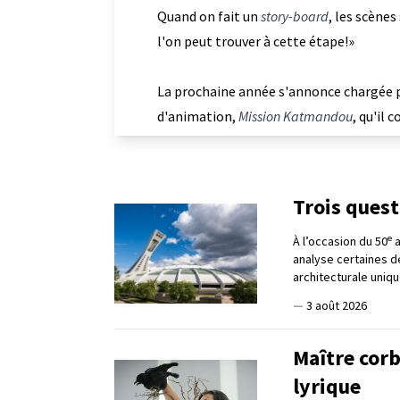
Quand on fait un
story-board
, les scène
l'on peut trouver à cette étape!»
La prochaine année s'annonce chargée po
d'animation,
Mission Katmandou
, qu'il 
Trois ques
e
À l’occasion du 50
a
analyse certaines d
architecturale uniqu
—
3 août 2026
Maître corb
lyrique