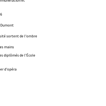
 rémunération et
06
d Dumont
sité sortent de l'ombre
les mains
nes diplômés de l'École
er d'opéra