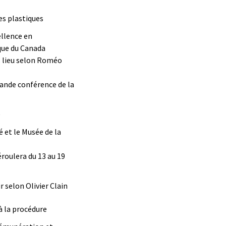
es plastiques
ellence en
que du Canada
s lieu selon Roméo
rande conférence de la
e
 et le Musée de la
éroulera du 13 au 19
 selon Olivier Clain
à la procédure