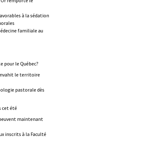
t Or remporte le
favorables à la sédation
morales
médecine familiale au
le pour le Québec?
nvahit le territoire
éologie pastorale dès
 cet été
 peuvent maintenant
 inscrits à la Faculté