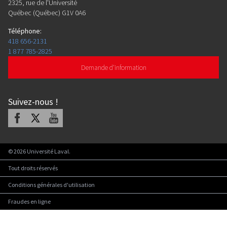
2325, rue de l'Université
Québec (Québec) G1V 0A6
Téléphone
:
418 656-2131
1 877 785-2825
Demande d'information
Suivez-nous
!
Facebook
X
Youtube
©
2026
Université Laval.
Tout droits réservés
Conditions générales d'utilisation
Fraudes en ligne