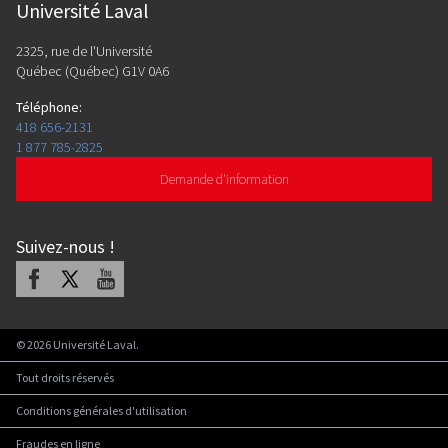
Université Laval
2325, rue de l'Université
Québec (Québec) G1V 0A6
Téléphone
:
418 656-2131
1 877 785-2825
Demande d'information
Suivez-nous
!
Facebook
X
Youtube
©
2026
Université Laval.
Tout droits réservés
Conditions générales d'utilisation
Fraudes en ligne