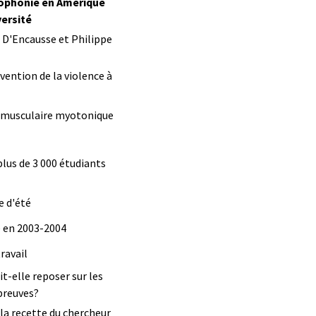
cophonie en Amérique
versité
 D'Encausse et Philippe
vention de la violence à
e musculaire myotonique
plus de 3 000 étudiants
e d'été
é en 2003-2004
ravail
t-elle reposer sur les
 preuves?
la recette du chercheur