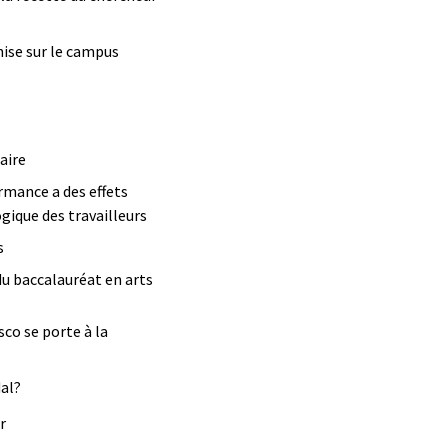
nise sur le campus
aire
ormance a des effets
gique des travailleurs
s
 du baccalauréat en arts
sco se porte à la
al?
r