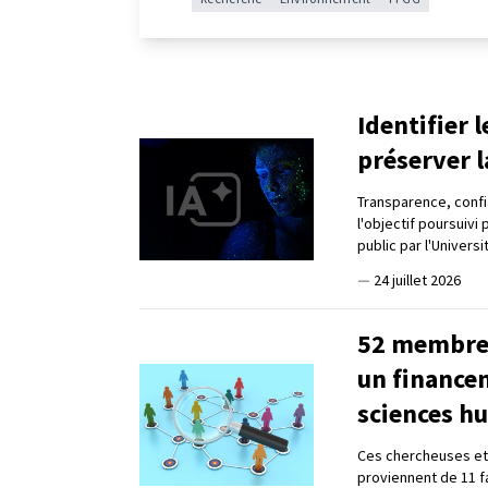
Identifier 
préserver l
Transparence, confia
l'objectif poursuivi
public par l'Universi
—
24 juillet 2026
52 membres
un finance
sciences h
Ces chercheuses et 
proviennent de 11 f