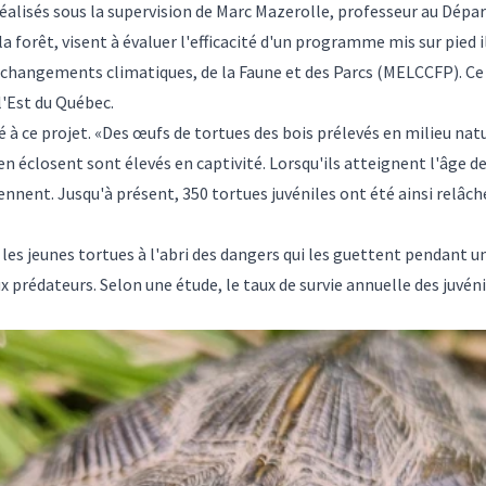
éalisés sous la supervision de Marc Mazerolle, professeur au Dépar
a forêt, visent à évaluer l'efficacité d'un programme mis sur pied il
 changements climatiques, de la Faune et des Parcs (MELCCFP). Ce
l'Est du Québec.
té à ce projet. «Des œufs de tortues des bois prélevés en milieu na
n éclosent sont élevés en captivité. Lorsqu'ils atteignent l'âge de 
iennent. Jusqu'à présent, 350 tortues juvéniles ont été ainsi relâch
es jeunes tortues à l'abri des dangers qui les guettent pendant une
ux prédateurs. Selon une étude, le taux de survie annuelle des juvén