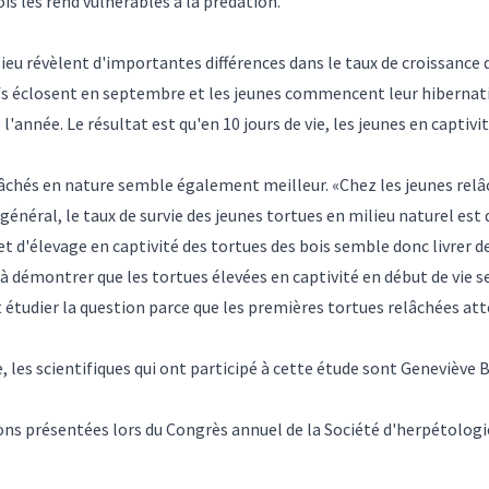
ois les rend vulnérables à la prédation.
lieu révèlent d'importantes différences dans le taux de croissance
ufs éclosent en septembre et les jeunes commencent leur hibernat
l'année. Le résultat est qu'en 10 jours de vie, les jeunes en captivi
lâchés en nature semble également meilleur. «Chez les jeunes relâché
 général, le taux de survie des jeunes tortues en milieu naturel est 
t d'élevage en captivité des tortues des bois semble donc livrer d
 à démontrer que les tortues élevées en captivité en début de vie s
 étudier la question parce que les premières tortues relâchées at
e
, les scientifiques qui ont participé à cette étude sont Geneviève
ns présentées lors du Congrès annuel de la Société d'herpétologi