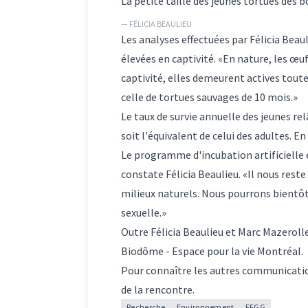
La petite taille des jeunes tortues des b
— FÉLICIA BEAULIEU
Les analyses effectuées par Félicia Beau
élevées en captivité. «En nature, les œ
captivité, elles demeurent actives toute 
celle de tortues sauvages de 10 mois.»
Le taux de survie annuelle des jeunes re
soit l'équivalent de celui des adultes. En
Le programme d'incubation artificielle e
constate Félicia Beaulieu. «Il nous reste
milieux naturels. Nous pourrons bientôt
sexuelle.»
Outre Félicia Beaulieu et
Marc Mazeroll
Biodôme - Espace pour la vie Montréal.
Pour connaître les autres communicatio
de la rencontre
.
Recherche
Environnement
FFGG