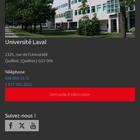
Université Laval
2325, rue de l'Université
Québec (Québec) G1V 0A6
Téléphone
:
418 656-2131
1 877 785-2825
Demande d'information
Suivez-nous
!
Facebook
X
Youtube