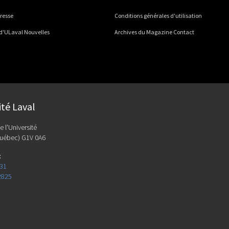
presse
Conditions générales d'utilisation
 d'ULaval Nouvelles
Archives du Magazine Contact
ité Laval
e l'Université
uébec) G1V 0A6
:
131
2825