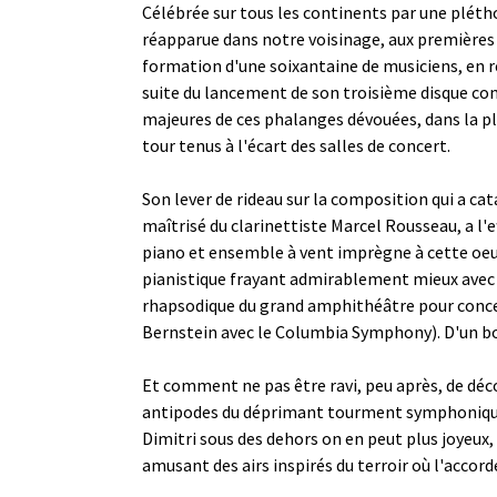
Célébrée sur tous les continents par une plét
réapparue dans notre voisinage, aux premières l
formation d'une soixantaine de musiciens, en ré
suite du lancement de son troisième disque co
majeures de ces phalanges dévouées, dans la ple
tour tenus à l'écart des salles de concert.
Son lever de rideau sur la composition qui a c
maîtrisé du clarinettiste Marcel Rousseau, a l
piano et ensemble à vent imprègne à cette oeu
pianistique frayant admirablement mieux avec
rhapsodique du grand amphithéâtre pour concert
Bernstein avec le Columbia Symphony). D'un bou
Et comment ne pas être ravi, peu après, de décou
antipodes du déprimant tourment symphonique 
Dimitri sous des dehors on en peut plus joyeux,
amusant des airs inspirés du terroir où l'accor