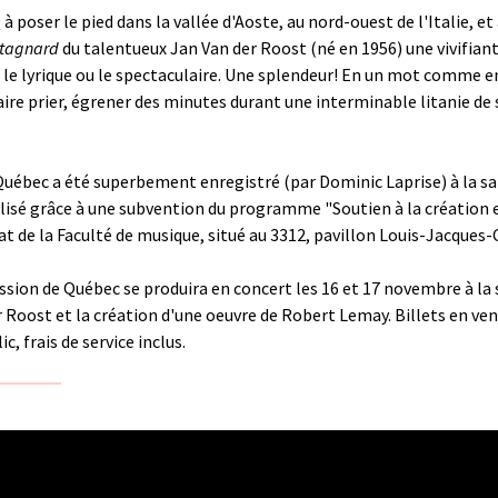
 poser le pied dans la vallée d'Aoste, au nord-ouest de l'Italie, et
tagnard
du talentueux Jan Van der Roost (né en 1956) une vivifiant
 le lyrique ou le spectaculaire. Une splendeur! En un mot comme e
faire prier, égrener des minutes durant une interminable litanie de 
Québec a été superbement enregistré (par Dominic Laprise) à la s
 réalisé grâce à une subvention du programme "Soutien à la création e
riat de la Faculté de musique, situé au 3312, pavillon Louis-Jacques-
sion de Québec se produira en concert les 16 et 17 novembre à la 
 Roost et la création d'une oeuvre de Robert Lemay. Billets en vent
c, frais de service inclus.