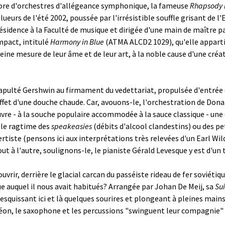
hore d'orchestres d'allégeance symphonique, la fameuse
Rhapsody i
ueurs de l'été 2002, poussée par l'irrésistible souffle grisant de 
sidence à la Faculté de musique et dirigée d'une main de maître pa
mpact, intitulé
Harmony in Blue
(ATMA ALCD2 1029), qu'elle apparti
ine mesure de leur âme et de leur art, à la noble cause d'une créati
atapulté Gershwin au firmament du vedettariat, propulsée d'entrée 
'effet d'une douche chaude. Car, avouons-le, l'orchestration de Do
vre - à la souche populaire accommodée à la sauce classique - un
 le ragtime des
speakeasies
(débits d'alcool clandestins) ou des p
iste (pensons ici aux interprétations très relevées d'un Earl Wil
t à l'autre, soulignons-le, le pianiste Gérald Levesque y est d'un
vrir, derrière le glacial carcan du passéiste rideau de fer soviéti
auquel il nous avait habitués? Arrangée par Johan De Meij, sa
Sui
 esquissant ici et là quelques sourires et plongeant à pleines main
déon, le saxophone et les percussions "swinguent leur compagnie" d