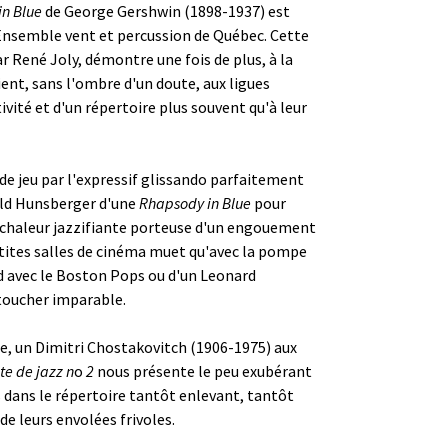
n Blue
de George Gershwin (1898-1937) est
l'Ensemble vent et percussion de Québec. Cette
r René Joly, démontre une fois de plus, à la
ent, sans l'ombre d'un doute, aux ligues
vité et d'un répertoire plus souvent qu'à leur
de jeu par l'expressif glissando parfaitement
nald Hunsberger d'une
Rhapsody in Blue
pour
e chaleur jazzifiante porteuse d'un engouement
etites salles de cinéma muet qu'avec la pompe
d avec le Boston Pops ou d'un Leonard
 toucher imparable.
que, un Dimitri Chostakovitch (1906-1975) aux
te de jazz n
o
2
nous présente le peu exubérant
s dans le répertoire tantôt enlevant, tantôt
e leurs envolées frivoles.