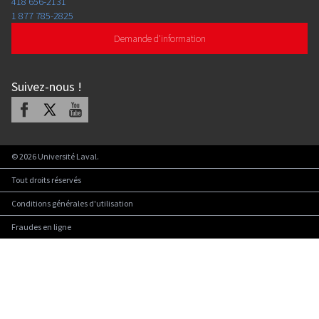
418 656-2131
1 877 785-2825
Demande d'information
Suivez-nous
!
Facebook
X
Youtube
©
2026
Université Laval.
Tout droits réservés
Conditions générales d'utilisation
Fraudes en ligne