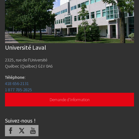
Université Laval
2325, rue de l'Université
Québec (Québec) G1V 0A6
Téléphone
:
418 656-2131
1 877 785-2825
Demande d'information
Suivez-nous
!
Facebook
X
Youtube