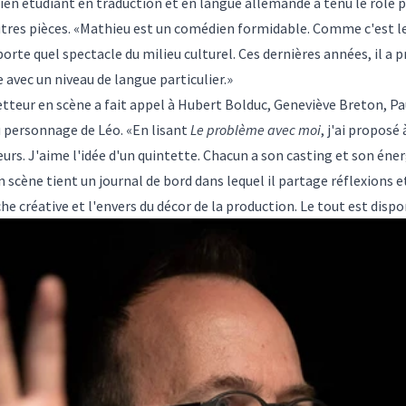
ien étudiant en traduction et en langue allemande a tenu le rôle p
autres pièces. «Mathieu est un comédien formidable. Comme c'est le
mporte quel spectacle du milieu culturel. Ces dernières années, il a
e avec un niveau de langue particulier.»
teur en scène a fait appel à Hubert Bolduc, Geneviève Breton, Pa
u personnage de Léo. «En lisant
Le problème avec moi
, j'ai propos
eurs. J'aime l'idée d'un quintette. Chacun a son casting et son éner
scène tient un journal de bord dans lequel il partage réflexions et
e créative et l'envers du décor de la production. Le tout est dispo