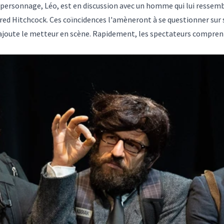
e personnage, Léo, est en discussion avec un homme qui lui ressemb
red Hitchcock. Ces coïncidences l'amèneront à se questionner sur 
, ajoute le metteur en scène. Rapidement, les spectateurs compre