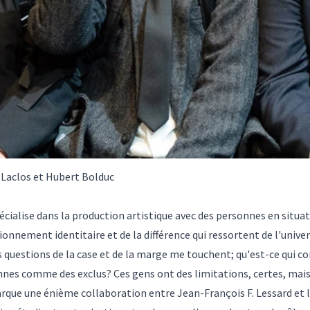
 Laclos et Hubert Bolduc
cialise dans la production artistique avec des personnes en situa
ionnement identitaire et de la différence qui ressortent de l'univer
les questions de la case et de la marge me touchent; qu'est-ce qui 
nes comme des exclus? Ces gens ont des limitations, certes, mais 
arque une énième collaboration entre Jean-François F. Lessard e