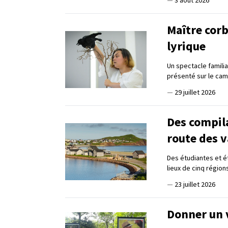
—
3 août 2026
Maître corb
lyrique
Un spectacle familia
présenté sur le cam
—
29 juillet 2026
Des compil
route des 
Des étudiantes et ét
lieux de cinq régio
—
23 juillet 2026
Donner un 