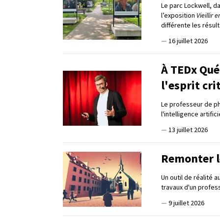
Le parc Lockwell, da
l’exposition
Vieillir
différente les résul
—
16 juillet 2026
À TEDx Québ
l'esprit cri
Le professeur de phi
l'intelligence artif
—
13 juillet 2026
Remonter l
Un outil de réalité 
travaux d'un profess
—
9 juillet 2026