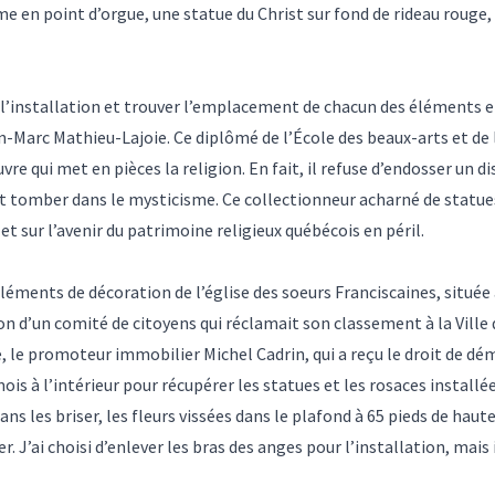
e en point d’orgue, une statue du Christ sur fond de rideau rouge, l
cer l’installation et trouver l’emplacement de chacun des élémen
an-Marc Mathieu-Lajoie. Ce diplômé de l’École des beaux-arts et de 
e qui met en pièces la religion. En fait, il refuse d’endosser un di
eut tomber dans le mysticisme. Ce collectionneur acharné de statue
 et sur l’avenir du patrimoine religieux québécois en péril.
s éléments de décoration de l’église des soeurs Franciscaines, situ
n d’un comité de citoyens qui réclamait son classement à la Ville 
le promoteur immobilier Michel Cadrin, qui a reçu le droit de démoli
is à l’intérieur pour récupérer les statues et les rosaces installées
s les briser, les fleurs vissées dans le plafond à 65 pieds de hauteu
. J’ai choisi d’enlever les bras des anges pour l’installation, mais 