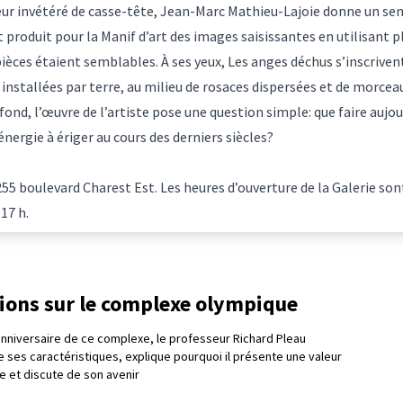
r invétéré de casse-tête, Jean-Marc Mathieu-Lajoie donne un se
t produit pour la Manif d’art des images saisissantes en utilisant 
èces étaient semblables. À ses yeux, Les anges déchus s’inscrivent
nstallées par terre, au milieu de rosaces dispersées et de morcea
Au fond, l’œuvre de l’artiste pose une question simple: que faire auj
nergie à ériger au cours des derniers siècles?
 255 boulevard Charest Est. Les heures d’ouverture de la Galerie son
17 h.
tions sur le complexe olympique
nniversaire de ce complexe, le professeur Richard Pleau
e ses caractéristiques, explique pourquoi il présente une valeur
e et discute de son avenir