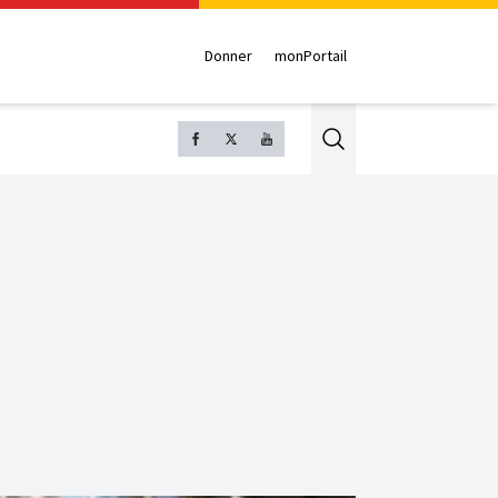
Donner
monPortail
Search