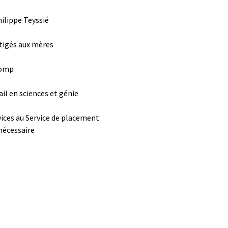
ilippe Teyssié
tigés aux mères
comp
il en sciences et génie
vices au Service de placement
nécessaire