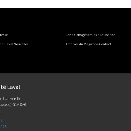
presse
Conditions générales d'utilisation
 d'ULaval Nouvelles
Archives du Magazine Contact
ité Laval
e l'Université
uébec) G1V 0A6
:
131
2825