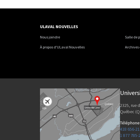
ULAVAL NOUVELLES
Nous joindre
Salle de 
À propos d'ULaval Nouvelles
Archives
Univers
2325, rue d
Québec (Q
Téléphone
418 656-2
1 877 785-