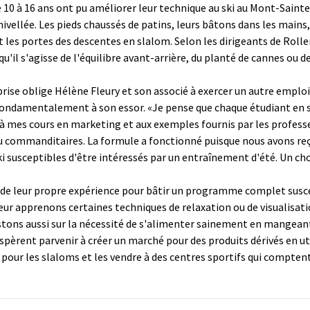
 de 10 à 16 ans ont pu améliorer leur technique au ski au Mont-Sai
vellée. Les pieds chaussés de patins, leurs bâtons dans les mains, 
 les portes des descentes en slalom. Selon les dirigeants de Roll
il s'agisse de l'équilibre avant-arrière, du planté de cannes ou de
prise oblige Hélène Fleury et son associé à exercer un autre emploi. 
ondamentalement à son essor. «Je pense que chaque étudiant en sc
 mes cours en marketing et aux exemples fournis par les professeurs,
du commanditaires. La formule a fonctionné puisque nous avons reçu
ski susceptibles d'être intéressés par un entraînement d'été. Un c
t de leur propre expérience pour bâtir un programme complet susce
ur apprenons certaines techniques de relaxation ou de visualisatio
istons aussi sur la nécessité de s'alimenter sainement en mangea
spèrent parvenir à créer un marché pour des produits dérivés en ut
our les slaloms et les vendre à des centres sportifs qui comptent