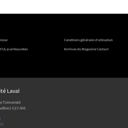
presse
Conditions générales d'utilisation
 d'ULaval Nouvelles
Archives du Magazine Contact
ité Laval
e l'Université
uébec) G1V 0A6
:
131