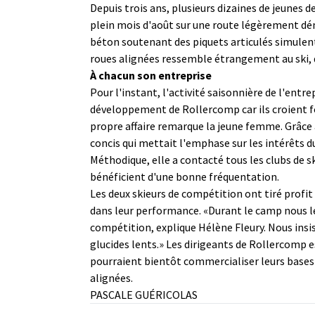
Depuis trois ans, plusieurs dizaines de jeunes
plein mois d'août sur une route légèrement déni
béton soutenant des piquets articulés simulent
roues alignées ressemble étrangement au ski, qu'
À chacun son entreprise
Pour l'instant, l'activité saisonnière de l'entre
développement de Rollercomp car ils croient f
propre affaire remarque la jeune femme. Grâce à
concis qui mettait l'emphase sur les intérêts 
Méthodique, elle a contacté tous les clubs de 
bénéficient d'une bonne fréquentation.
Les deux skieurs de compétition ont tiré profi
dans leur performance. «Durant le camp nous le
compétition, explique Hélène Fleury. Nous ins
glucides lents.» Les dirigeants de Rollercomp e
pourraient bientôt commercialiser leurs bases p
alignées.
PASCALE GUÉRICOLAS