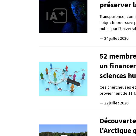
préserver l
Transparence, confia
l'objectif poursuivi
public par l'Universi
—
24 juillet 2026
52 membres
un finance
sciences h
Ces chercheuses et 
proviennent de 11 f
—
22 juillet 2026
Découverte 
l'Arctique 