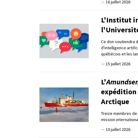
—
16 juillet 2026
L'Institut 
l'Universit
Ce don soutiendra d
d'intelligence artifi
québécois et les l
—
15 juillet 2026
L'
Amundse
expédition 
Arctique
Treize membres de l
mission internation
—
10 juillet 2026