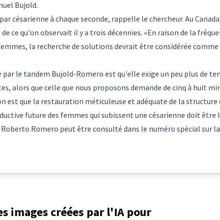
uel Bujold.
t par césarienne à chaque seconde, rappelle le chercheur. Au Canad
e ce qu'on observait il y a trois décennies. «En raison de la fréqu
 femmes, la recherche de solutions devrait être considérée comme 
e par le tandem Bujold-Romero est qu'elle exige un peu plus de te
tes, alors que celle que nous proposons demande de cinq à huit m
on est que la restauration méticuleuse et adéquate de la structure 
oductive future des femmes qui subissent une césarienne doit être l
 Roberto Romero peut être consulté dans le numéro spécial sur la 
les images créées par l'IA pour