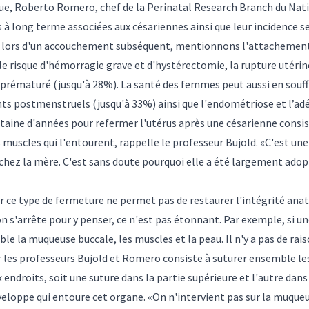
gue, Roberto Romero, chef de la Perinatal Research Branch du Nati
s à long terme associées aux césariennes ainsi que leur incidence s
ir lors d'un accouchement subséquent, mentionnons l'attachement
 risque d'hémorragie grave et d'hystérectomie, la rupture utérine 
rématuré (jusqu'à 28%). La santé des femmes peut aussi en souffr
nts postmenstruels (jusqu'à 33%) ainsi que l'endométriose et l’a
taine d'années pour refermer l'utérus après une césarienne consis
 muscles qui l'entourent, rappelle le professeur Bujold. «C'est un
s chez la mère. C'est sans doute pourquoi elle a été largement ado
 par ce type de fermeture ne permet pas de restaurer l'intégrité ana
n s'arrête pour y penser, ce n'est pas étonnant. Par exemple, si un
 la muqueuse buccale, les muscles et la peau. Il n'y a pas de raison
les professeurs Bujold et Romero consiste à suturer ensemble les
 endroits, soit une suture dans la partie supérieure et l'autre dans
veloppe qui entoure cet organe. «On n'intervient pas sur la muqueu