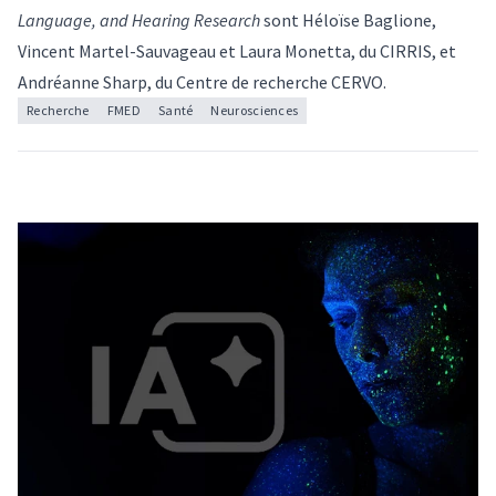
Language, and Hearing Research
sont Héloïse Baglione,
Vincent Martel-Sauvageau et
Laura Monetta
, du CIRRIS, et
Andréanne Sharp, du Centre de recherche CERVO.
Recherche
FMED
Santé
Neurosciences