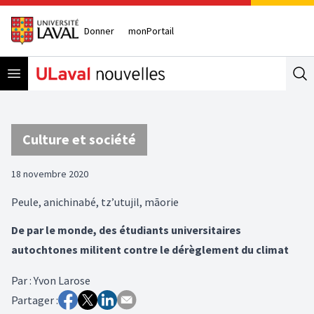
Donner
monPortail
Open menu
Se
Culture et société
18 novembre 2020
Peule, anichinabé, tz’utujil, māorie
De par le monde, des étudiants universitaires
autochtones militent contre le dérèglement du climat
Par
:
Yvon Larose
Partager :