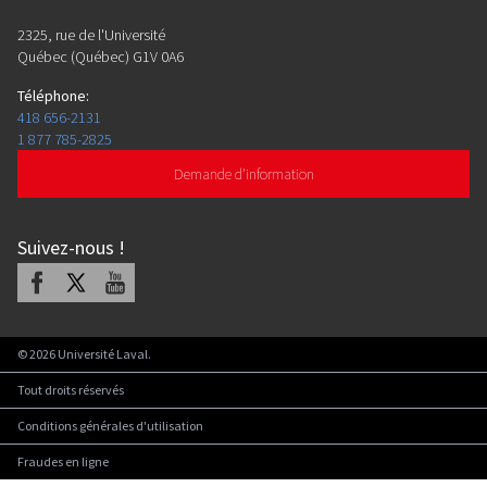
2325, rue de l'Université
Québec (Québec) G1V 0A6
Téléphone
:
418 656-2131
1 877 785-2825
Demande d'information
Suivez-nous
!
Facebook
X
Youtube
©
2026
Université Laval.
Tout droits réservés
Conditions générales d'utilisation
Fraudes en ligne