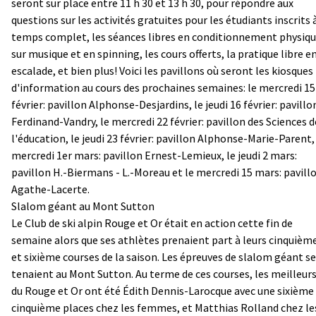
seront sur place entre 11 h 30 et 13 h 30, pour répondre aux
questions sur les activités gratuites pour les étudiants inscrits 
temps complet, les séances libres en conditionnement physiq
sur musique et en spinning, les cours offerts, la pratique libre e
escalade, et bien plus! Voici les pavillons où seront les kiosques
d'information au cours des prochaines semaines: le mercredi 15
février: pavillon Alphonse-Desjardins, le jeudi 16 février: pavillo
Ferdinand-Vandry, le mercredi 22 février: pavillon des Sciences d
l'éducation, le jeudi 23 février: pavillon Alphonse-Marie-Parent,
mercredi 1er mars: pavillon Ernest-Lemieux, le jeudi 2 mars:
pavillon H.-Biermans - L.-Moreau et le mercredi 15 mars: pavill
Agathe-Lacerte.
Slalom géant au Mont Sutton
Le Club de ski alpin Rouge et Or était en action cette fin de
semaine alors que ses athlètes prenaient part à leurs cinquièm
et sixième courses de la saison. Les épreuves de slalom géant se
tenaient au Mont Sutton. Au terme de ces courses, les meilleur
du Rouge et Or ont été Édith Dennis-Larocque avec une sixième
cinquième places chez les femmes, et Matthias Rolland chez le