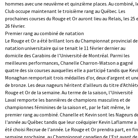
hommes avec une neuvième et quinzième places. Au combiné, l
Club occupe maintenant le troisième rang au Québec. Les
prochaines courses du Rouge et Or auront lieu au Relais, les 25 
26 février.
Premier rang au combiné de natation
Le Rouge et Or a été brillant lors du Championnat provincial de
natation universitaire qui se tenait le 11 février dernier au
domicile des Carabins de l'Université de Montréal. Parmi les
meilleures performances, Chanelle Charron-Watson a gagné
quatre des six courses auxquelles elle a participé tandis que Kev
Monaghan remportait trois médailles d'or, deux d'argent et un
de bronze. Les deux nageurs héritent d'ailleurs du titre d'Athlèt
Rouge et Or de la semaine. Au terme de la saison, l'Université
Laval remporte les bannières de champions masculins et de
championnes féminines de la saison et, par le fait même, le
premier rang au combiné. Chanelle et Kevin sont les Nageurs d
l'année au Québec tandis que leur coéquipier Kevin Laflamme a
été choisi Recrue de l'année. Le Rouge et Or prendra part, en fin
semaine prochaine, au Championnat canadien de l'Est avant de