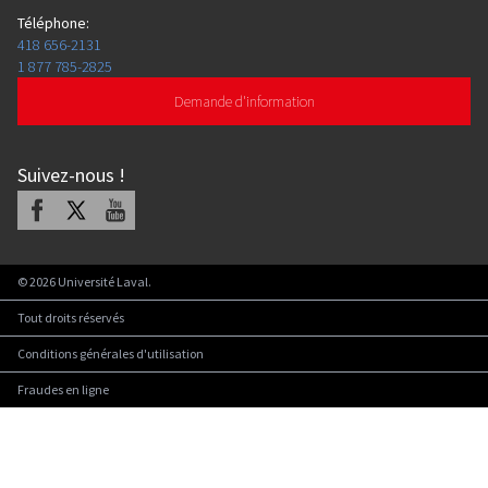
Téléphone
:
418 656-2131
1 877 785-2825
Demande d'information
Suivez-nous
!
Facebook
X
Youtube
©
2026
Université Laval.
Tout droits réservés
Conditions générales d'utilisation
Fraudes en ligne