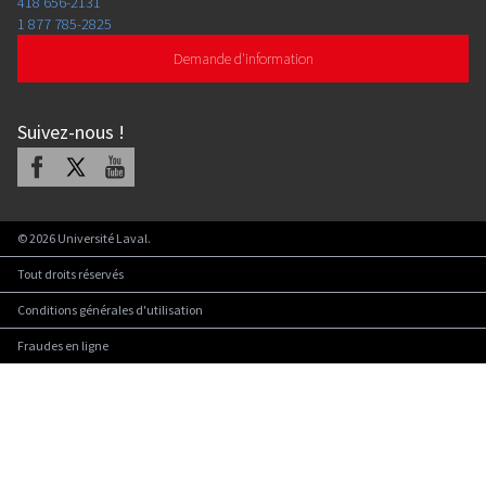
418 656-2131
1 877 785-2825
Demande d'information
Suivez-nous
!
Facebook
X
Youtube
©
2026
Université Laval.
Tout droits réservés
Conditions générales d'utilisation
Fraudes en ligne