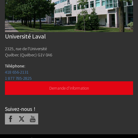
Université Laval
2325, rue de l'Université
Québec (Québec) G1V 0A6
Téléphone
:
418 656-2131
1 877 785-2825
Demande d'information
Suivez-nous
!
Facebook
X
Youtube