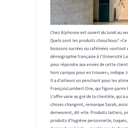
Chez Alphonse est ouvert du lundi au ven
Quels sont les produits chouchous? «Ce s
boissons sucrées ou caféinées «surtout 
démographie française à l'Université Lava
pour répondre aux envies de cette clientè
hors campus pour en trouver», indique J
Il a d'ailleurs un penchant pour les ali
FrançoisLambert.One, qui figure parmi l
L'offre varie au gré de la clientèle, qui a
choses changent, remarque Sarah, assist
demeurent, dit-elle. Produits laitiers, p
produits d'hygiène personnelle, tuques