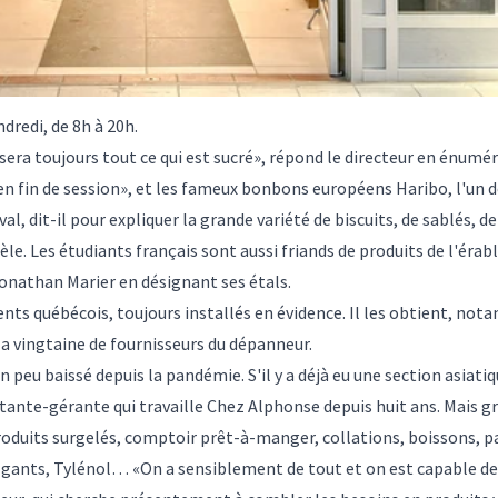
dredi, de 8h à 20h.
era toujours tout ce qui est sucré», répond le directeur en énumér
en fin de session», et les fameux bonbons européens Haribo, l'un d
l, dit-il pour expliquer la grande variété de biscuits, de sablés, d
le. Les étudiants français sont aussi friands de produits de l'érabl
onathan Marier en désignant ses étals.
ments québécois, toujours installés en évidence. Il les obtient, n
a vingtaine de fournisseurs du dépanneur.
 un peu baissé depuis la pandémie. S'il y a déjà eu une section asiatiq
ante-gérante qui travaille Chez Alphonse depuis huit ans. Mais g
roduits surgelés, comptoir prêt-à-manger, collations, boissons, pai
, gants, Tylénol… «On a sensiblement de tout et on est capable d