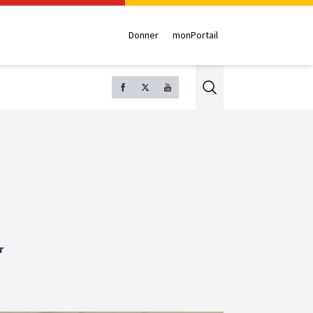
Donner
monPortail
Search
r